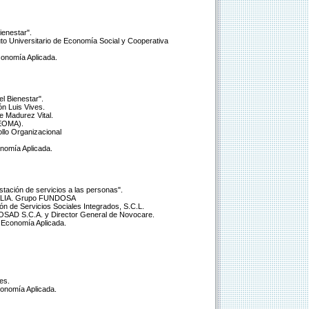
ienestar".
uto Universitario de Economía Social y Cooperativa
onomía Aplicada.
l Bienestar".
ón Luis Vives.
e Madurez Vital.
CEOMA).
llo Organizacional
nomía Aplicada.
stación de servicios a las personas".
ONALIA. Grupo FUNDOSA
n de Servicios Sociales Integrados, S.C.L.
OSAD S.C.A. y Director General de Novocare.
 Economía Aplicada.
es.
onomía Aplicada.