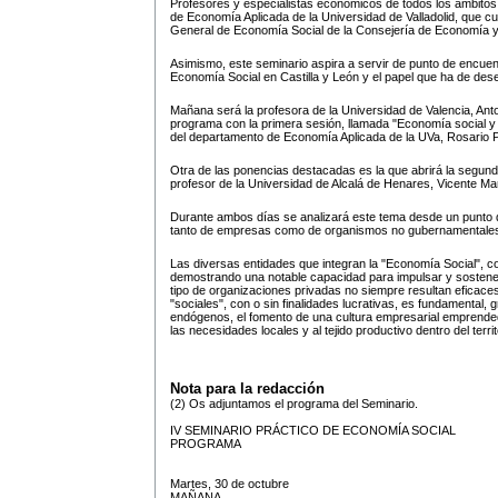
Profesores y especialistas económicos de todos los ámbitos
de Economía Aplicada de la Universidad de Valladolid, que cu
General de Economía Social de la Consejería de Economía y 
Asimismo, este seminario aspira a servir de punto de encuentr
Economía Social en Castilla y León y el papel que ha de des
Mañana será la profesora de la Universidad de Valencia, Ant
programa con la primera sesión, llamada "Economía social y
del departamento de Economía Aplicada de la UVa, Rosario 
Otra de las ponencias destacadas es la que abrirá la segund
profesor de la Universidad de Alcalá de Henares, Vicente Ma
Durante ambos días se analizará este tema desde un punto d
tanto de empresas como de organismos no gubernamentales 
Las diversas entidades que integran la "Economía Social", 
demostrando una notable capacidad para impulsar y sostener
tipo de organizaciones privadas no siempre resultan efica
"sociales", con o sin finalidades lucrativas, es fundamental,
endógenos, el fomento de una cultura empresarial emprended
las necesidades locales y al tejido productivo dentro del territ
Nota para la redacción
(2) Os adjuntamos el programa del Seminario.
IV SEMINARIO PRÁCTICO DE ECONOMÍA SOCIAL
PROGRAMA
Martes, 30 de octubre
MAÑANA