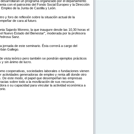
 desarrollarán un programa organizado por el departamento
enta con el patrocinio del Fondo Social Europeo y la Dirección
Empleo de la Junta de Castilla y León.
o y foro de reflexión sobre la situación actual de la
empeñar de cara al futuro.
onia Sajardo Moreno, la que inaugure desde las 10,30 horas el
 el Nuevo Estado del Bienestar", moderada por la profesora
Pedrosa Sanz.
a jornada de este seminario. Ésta correrá a cargo del
rbán Gallego.
e vista teórico pero también se pondrán ejemplos prácticos
y sin ánimo de lucro.
como cooperativas, sociedades laborales o fundaciones vienen
 actividades generadoras de empleo y renta allí donde otro
ces. De este modo, el papel que desempeñan las empresas
 gracias sobre todo a la movilización de sus recursos
ora o su capacidad para vincular la actividad económica a
orio.