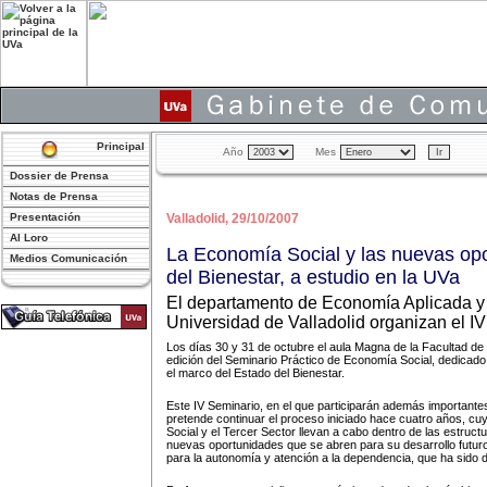
Principal
Año
Mes
Dossier de Prensa
Notas de Prensa
Presentación
Valladolid, 29/10/2007
Al Loro
La Economía Social y las nuevas opo
Medios Comunicación
del Bienestar, a estudio en la UVa
El departamento de Economía Aplicada y 
Universidad de Valladolid organizan el I
Los días 30 y 31 de octubre el aula Magna de la Facultad d
edición del Seminario Práctico de Economía Social, dedicado
el marco del Estado del Bienestar.
Este IV Seminario, en el que participarán además importantes
pretende continuar el proceso iniciado hace cuatro años, cuy
Social y el Tercer Sector llevan a cabo dentro de las estruct
nuevas oportunidades que se abren para su desarrollo futuro, 
para la autonomía y atención a la dependencia, que ha sido d