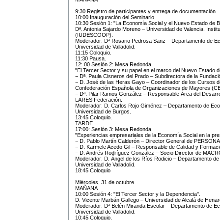
9:30 Registro de participantes y entrega de documentación.
10:00 Inauguración del Seminario.
10:30 Sesión 1: "La Economía Social y el Nuevo Estado de B
Dª. Antonia Sajardo Moreno – Universidad de Valencia. Instit
(IUDESCOOP).
Moderador: Dª Rosario Pedrosa Sanz – Departamento de Ec
Universidad de Valladolid.
11:15 Coloquio.
11:30 Pausa.
12: 00 Sesión 2: Mesa Redonda
"El Tercer Sector y su papel en el marco del Nuevo Estado de
− Dª. Paula Cisneros del Prado – Subdirectora de la Fundaci
− D. José de las Heras Gayo – Coordinador de los Cursos d
Confederación Española de Organizaciones de Mayores (
− Dª. Pilar Ramos González – Responsable Área del Desarro
LARES Federación.
Moderador: D. Carlos Rojo Giménez – Departamento de Eco
Universidad de Burgos.
13:45 Coloquio.
TARDE
17:00: Sesión 3: Mesa Redonda
"Experiencias empresariales de la Economía Social en la pre
− D. Pablo Martín Calderón – Director General de PERS
− D. Karmele Acedo Gil – Responsable de Calidad y Formació
− D. Andrés Rodríguez González – Socio Director de MACR
Moderador: D. Ángel de los Ríos Rodicio – Departamento de
Universidad de Valladolid.
18:45 Coloquio
Miércoles, 31 de octubre
MAÑANA
10:00 Sesión 4: "El Tercer Sector y la Dependencia".
D. Vicente Marbán Gallego – Universidad de Alcalá de Henar
Moderador: Dª Belén Miranda Escolar – Departamento de Ec
Universidad de Valladolid.
10:45 Coloquio.